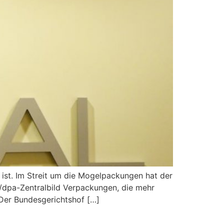
n ist. Im Streit um die Mogel­packungen hat der
/dpa-Zentralbild Verpa­ckungen, die mehr
 Der Bundes­gerichtshof […]