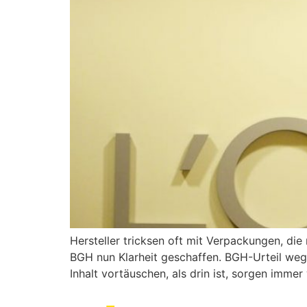
Hersteller tricksen oft mit Verpa­ckungen, die
BGH nun Klar­heit geschaffen. BGH-Urteil weg
Inhalt vortäu­schen, als drin ist, sorgen imme