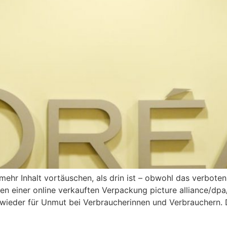
 mehr Inhalt vortäu­schen, als drin ist – obwohl das verbote
en einer online verkauften Verpackung picture alliance/dpa
r wieder für Unmut bei Verbrau­che­rinnen und Verbrau­chern.