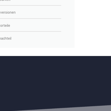
nversionen
orteile
achteil