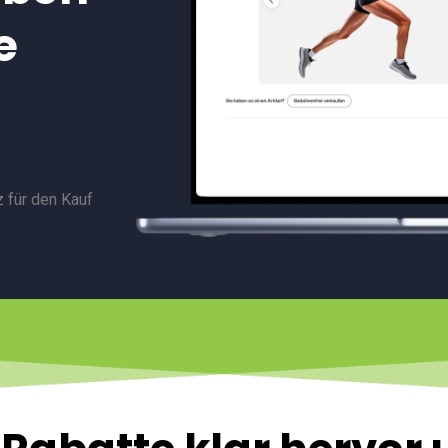
e
z für den Kauf